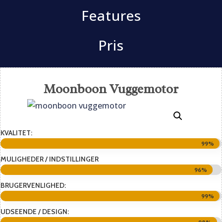
Features
Pris
Moonboon Vuggemotor
KVALITET:
99%
99%
MULIGHEDER / INDSTILLINGER
96%
96%
BRUGERVENLIGHED:
99%
99%
UDSEENDE / DESIGN: