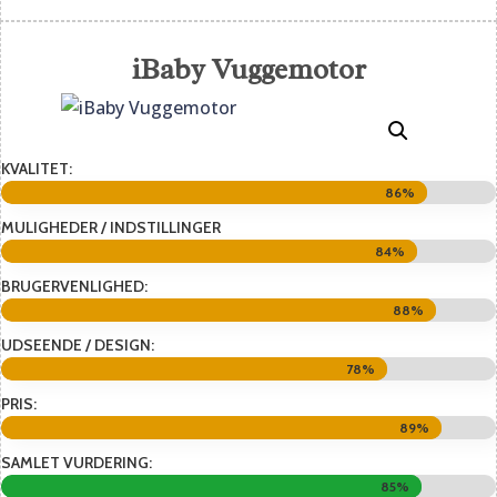
iBaby Vuggemotor
KVALITET:
86%
86%
MULIGHEDER / INDSTILLINGER
84%
84%
BRUGERVENLIGHED:
88%
88%
UDSEENDE / DESIGN:
78%
78%
PRIS:
89%
89%
SAMLET VURDERING:
85%
85%