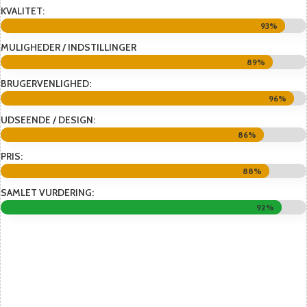
KVALITET:
93%
93%
MULIGHEDER / INDSTILLINGER
89%
89%
BRUGERVENLIGHED:
96%
96%
UDSEENDE / DESIGN:
86%
86%
PRIS:
88%
88%
SAMLET VURDERING:
92%
92%