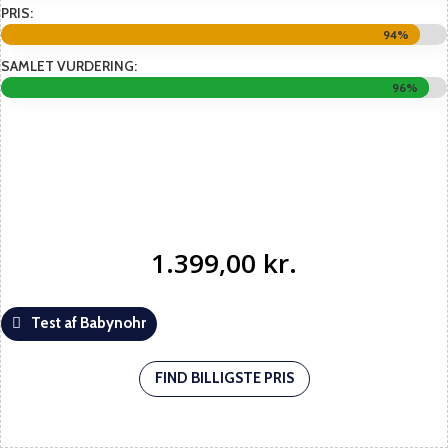
PRIS:
94%
94%
SAMLET VURDERING:
96%
96%
1.399,00
kr.
Test af Babynohr
FIND BILLIGSTE PRIS