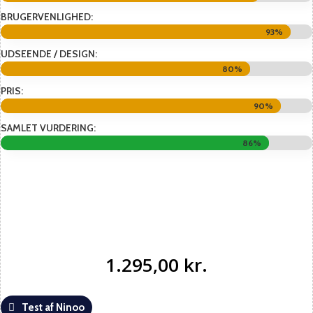
BRUGERVENLIGHED:
93%
93%
UDSEENDE / DESIGN:
80%
80%
PRIS:
90%
90%
SAMLET VURDERING:
86%
86%
1.295,00
kr.
Test af Ninoo