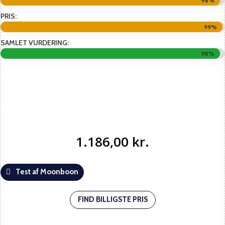
98%
98%
PRIS:
99%
99%
SAMLET VURDERING:
98%
98%
1.186,00
kr.
Test af Moonboon
FIND BILLIGSTE PRIS