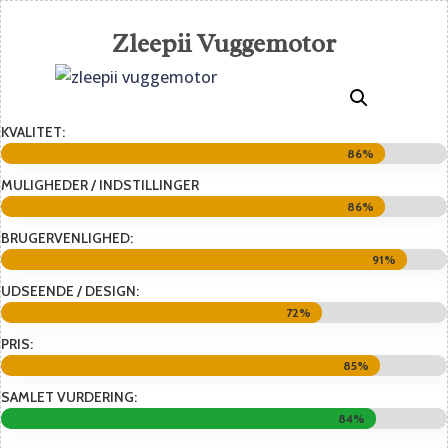
Zleepii Vuggemotor
KVALITET:
86%
86%
MULIGHEDER / INDSTILLINGER
86%
86%
BRUGERVENLIGHED:
91%
91%
UDSEENDE / DESIGN:
72%
72%
PRIS:
85%
85%
SAMLET VURDERING:
84%
84%