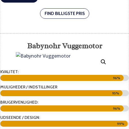
FIND BILLIGSTE PRIS
Babynohr Vuggemotor
KVALITET:
96%
96%
MULIGHEDER / INDSTILLINGER
95%
95%
BRUGERVENLIGHED:
96%
96%
UDSEENDE / DESIGN:
99%
99%