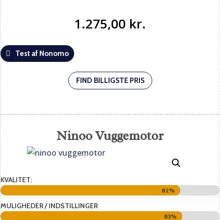
1.275,00
kr.
Test af Nonomo
FIND BILLIGSTE PRIS
Ninoo Vuggemotor
KVALITET:
82%
82%
MULIGHEDER / INDSTILLINGER
83%
83%