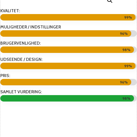
KVALITET:
99%
99%
MULIGHEDER / INDSTILLINGER
96%
96%
BRUGERVENLIGHED:
98%
98%
UDSEENDE / DESIGN:
99%
99%
PRIS:
96%
96%
SAMLET VURDERING:
98%
98%